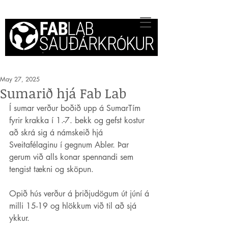
May 27, 2025
Sumarið hjá Fab Lab
Í sumar verður boðið upp á SumarTím 
fyrir krakka í 1.-7. bekk og gefst kostur 
að skrá sig á námskeið hjá 
Sveitafélaginu í gegnum Abler. Þar 
gerum við alls konar spennandi sem 
tengist tækni og sköpun.
Opið hús verður á þriðjudögum út júní á 
milli 15-19 og hlökkum við til að sjá 
ykkur.