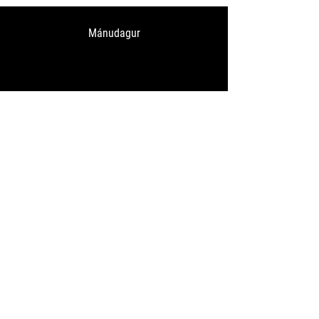
Mánudagur
Þriðjudagur
Miðvikudagur
Fimmtudagur
Föstudagur