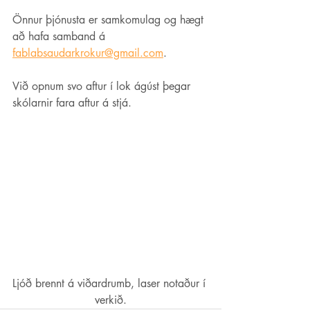
Önnur þjónusta er samkomulag og hægt 
að hafa samband á 
fablabsaudarkrokur@gmail.com
.
Við opnum svo aftur í lok ágúst þegar 
skólarnir fara aftur á stjá.
Ljóð brennt á viðardrumb, laser notaður í 
verkið.