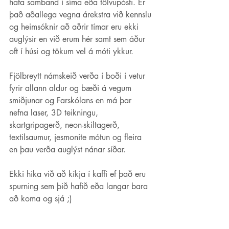
hafa samband í síma eða tölvupósti. Er 
það aðallega vegna árekstra við kennslu 
og heimsóknir að aðrir tímar eru ekki 
auglýsir en við erum hér samt sem áður 
oft í húsi og tökum vel á móti ykkur.
Fjölbreytt námskeið verða í boði í vetur 
fyrir allann aldur og bæði á vegum 
smiðjunar og Farskólans en má þar 
nefna laser, 3D teikningu, 
skartgripagerð, neon-skiltagerð, 
textilsaumur, jesmonite mótun og fleira 
en þau verða auglýst nánar síðar.
Ekki hika við að kíkja í kaffi ef það eru 
spurning sem þið hafið eða langar bara 
að koma og sjá ;)