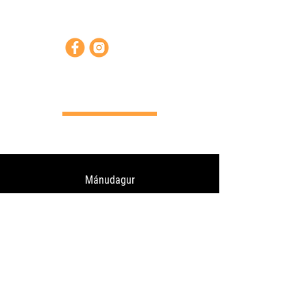
Opnunartímar
Mánudagur
Þriðjudagur