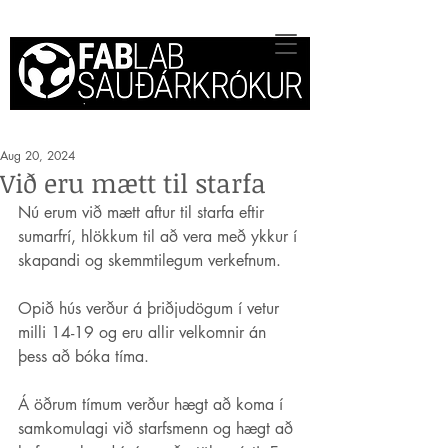
Aug 20, 2024
Við eru mætt til starfa
Nú erum við mætt aftur til starfa eftir 
sumarfrí, hlökkum til að vera með ykkur í 
skapandi og skemmtilegum verkefnum.
Opið hús verður á þriðjudögum í vetur 
milli 14-19 og eru allir velkomnir án 
þess að bóka tíma.
Á öðrum tímum verður hægt að koma í 
samkomulagi við starfsmenn og hægt að 