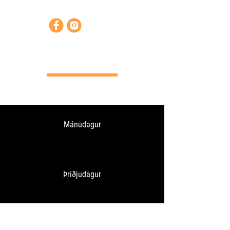
Opnunartímar
Mánudagur
Þriðjudagur
Miðvikudagur