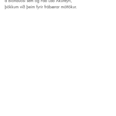
á Blönduósi sem og Fab Lab Akureyri, 
þökkum við þeim fyrir frábærar móttökur.