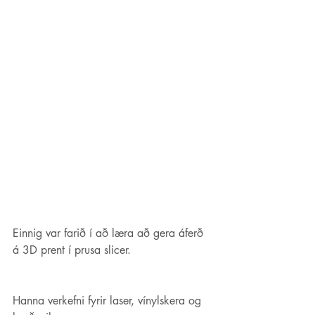
Einnig var farið í að læra að gera áferð 
á 3D prent í prusa slicer. 
Hanna verkefni fyrir laser, vínylskera og 