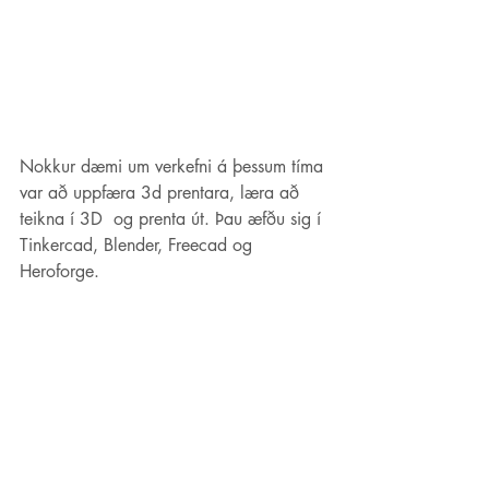
Nokkur dæmi um verkefni á þessum tíma 
var að uppfæra 3d prentara, læra að 
teikna í 3D  og prenta út. Þau æfðu sig í 
Tinkercad, Blender, Freecad og 
Heroforge.