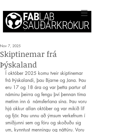
Nov 7, 2025
Skiptinemar frá
Þýskaland
Í október 2025 komu tveir skiptinemar 
frá Þýskalandi, þau Bjarne og Jana. Þau 
eru 17 og 18 ára og var þetta partur af 
náminu þeirra og fengu því þennan tíma 
metinn inn á  námsferlana sína. Þau voru 
hjá okkur allan október og var mikið líf 
og fjör. Þau unnu að ýmsum verkefnum í 
smiðjunni sem og fóru og skoðuðu sig 
um, kynntust menningu og náttúru. Voru 