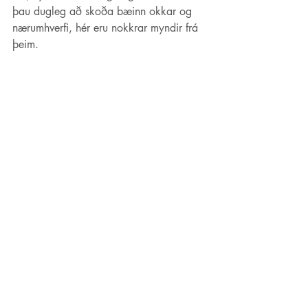
þau dugleg að skoða bæinn okkar og 
nærumhverfi, hér eru nokkrar myndir frá 
þeim.