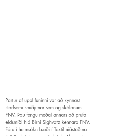
Partur af upplifuninni var að kynnast 
starfsemi smiðjunar sem og skólanum 
FNV. Þau fengu meðal annars að prufa 
eldsmíði hjá Birni Sighvatz kennara FNV. 
Fóru í heimsókn bæði í Textilmiðstöðina 