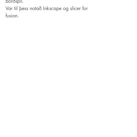
borðspil.
Var til þess notað Inkscape og slicer for 
fusion.