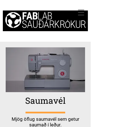
Saumavél
Mjög öflug saumavél sem getur
saumað í leður.