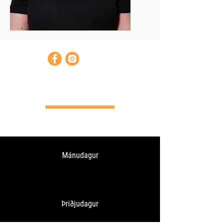
Opnunartímar
Mánudagur
Þriðjudagur