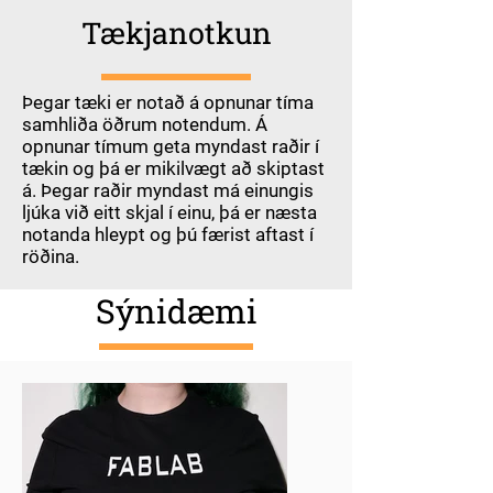
Tækjanotkun
Þegar tæki er notað á opnunar tíma
samhliða öðrum notendum. Á
opnunar tímum geta myndast raðir í
tækin og þá er mikilvægt að skiptast
á. Þegar raðir myndast má einungis
ljúka við eitt skjal í einu, þá er næsta
notanda hleypt og þú færist aftast í
röðina.
Sýnidæmi